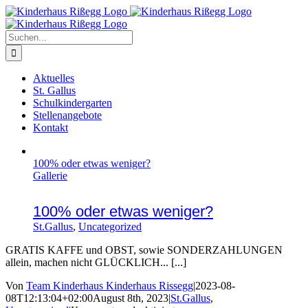
Zum
Inhalt
springen
Suche
nach:
Aktuelles
St. Gallus
Schulkindergarten
Stellenangebote
Kontakt
100% oder etwas weniger?
Gallerie
100% oder etwas weniger?
St.Gallus
,
Uncategorized
GRATIS KAFFE und OBST, sowie SONDERZAHLUNGEN
allein, machen nicht GLÜCKLICH... [...]
Von
Team Kinderhaus Kinderhaus Rissegg
|
2023-08-
08T12:13:04+02:00
August 8th, 2023
|
St.Gallus
,