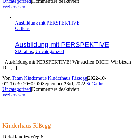
für
Uncategorized
|
Kommentare deaktiviert
100%
Weiterlesen
oder
etwas
Ausbildung mit PERSPEKTIVE
weniger?
Gallerie
Ausbildung mit PERSPEKTIVE
St.Gallus
,
Uncategorized
Ausbildung mit PERSPEKTIVE! Wir suchen DICH! Wir bieten
Dir [...]
Von
Team Kinderhaus Kinderhaus Rissegg
|
2022-10-
05T16:30:26+02:00
September 23rd, 2022
|
St.Gallus
,
für
Uncategorized
|
Kommentare deaktiviert
Ausbildung
Weiterlesen
mit
Impressum und Datenschutzerklärung
PERSPEKTIVE
Kinderhaus Rißegg
Dirk-Raudies-Weg 6