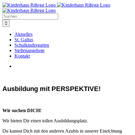
Zum
Inhalt
springen
Suche
nach:
Aktuelles
St. Gallus
Schulkindergarten
Stellenangebote
Kontakt
Zeige
grösseres
Bild
Ausbildung mit PERSPEKTIVE!
Wir such
en DICH!
Wir bieten Dir einen tollen Ausbildungsplatz.
Du kannst Dich mit den anderen Azubis in unserer Einrichtung