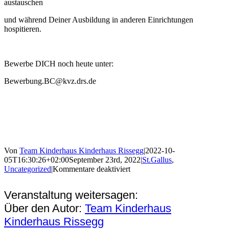
austauschen
und während Deiner Ausbildung in anderen Einrichtungen
hospitieren.
Bewerbe DICH noch heute unter:
Bewerbung.BC@kvz.drs.de
Von
Team Kinderhaus Kinderhaus Rissegg
|
2022-10-
05T16:30:26+02:00
September 23rd, 2022
|
St.Gallus
,
für
Uncategorized
|
Kommentare deaktiviert
Ausbildung
mit
Veranstaltung weitersagen:
PERSPEKTIVE
Facebook
Twitter
LinkedIn
Pinterest
E-
Über den Autor:
Team Kinderhaus
Mail
Kinderhaus Rissegg