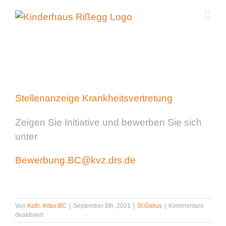
Zum
Inhalt
springen
Zeige
grösseres
Bild
Stellenanzeige Krankheitsvertretung
Zeigen Sie Initiative und bewerben Sie sich
unter
Bewerbung.BC@kvz.drs.de
Von
Kath. Kitas BC
|
September 8th, 2021
|
St.Gallus
|
Kommentare
für
deaktiviert
Wir