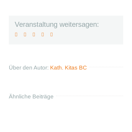
suchen:
Pädagogische
Fachkräfte
und
Veranstaltung weitersagen:
Studierende
als
Facebook
Twitter
LinkedIn
Pinterest
E-
Krankheitsvertretung
Mail
Über den Autor:
Kath. Kitas BC
Ähnliche Beiträge