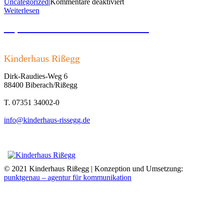
für
Uncategorized
|
Kommentare deaktiviert
100%
Weiterlesen
oder
Impressum und Datenschutzerklärung
etwas
weniger?
Kinderhaus Rißegg
Dirk-Raudies-Weg 6
88400 Biberach/Rißegg
T. 07351 34002-0
info@kinderhaus-rissegg.de
© 2021 Kinderhaus Rißegg | Konzeption und Umsetzung:
punktgenau – agentur für kommunikation
Nach
oben