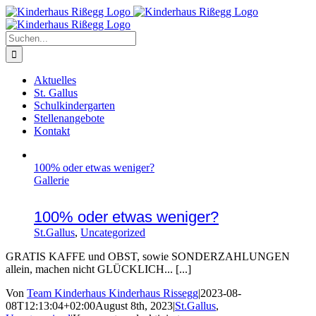
Zum
Inhalt
springen
Suche
nach:
Aktuelles
St. Gallus
Schulkindergarten
Stellenangebote
Kontakt
100% oder etwas weniger?
Gallerie
100% oder etwas weniger?
St.Gallus
,
Uncategorized
GRATIS KAFFE und OBST, sowie SONDERZAHLUNGEN
allein, machen nicht GLÜCKLICH... [...]
Von
Team Kinderhaus Kinderhaus Rissegg
|
2023-08-
08T12:13:04+02:00
August 8th, 2023
|
St.Gallus
,