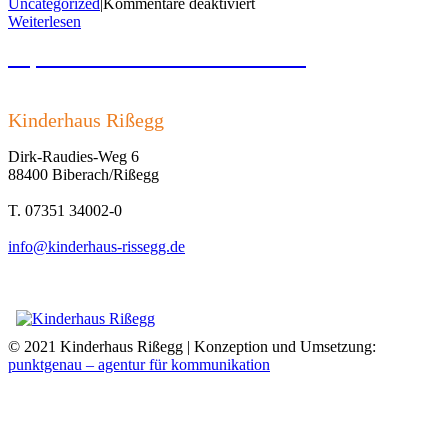
für
Uncategorized
|
Kommentare deaktiviert
100%
Weiterlesen
oder
Impressum und Datenschutzerklärung
etwas
weniger?
Kinderhaus Rißegg
Dirk-Raudies-Weg 6
88400 Biberach/Rißegg
T. 07351 34002-0
info@kinderhaus-rissegg.de
© 2021 Kinderhaus Rißegg | Konzeption und Umsetzung:
punktgenau – agentur für kommunikation
Nach
oben