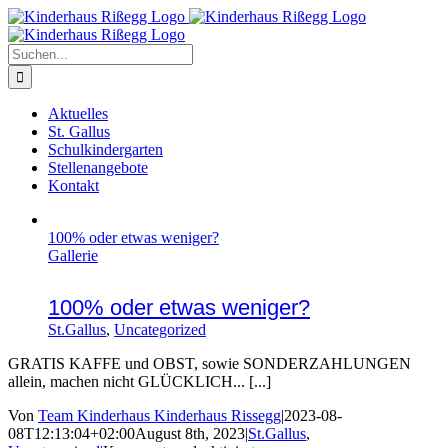
Zum
Inhalt
springen
Suche
nach:
Aktuelles
St. Gallus
Schulkindergarten
Stellenangebote
Kontakt
100% oder etwas weniger?
Gallerie
100% oder etwas weniger?
St.Gallus
,
Uncategorized
GRATIS KAFFE und OBST, sowie SONDERZAHLUNGEN
allein, machen nicht GLÜCKLICH... [...]
Von
Team Kinderhaus Kinderhaus Rissegg
|
2023-08-
08T12:13:04+02:00
August 8th, 2023
|
St.Gallus
,