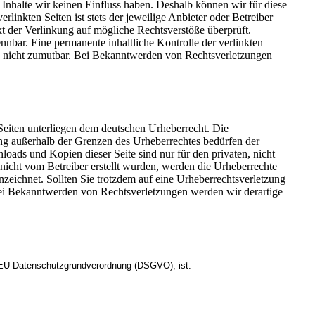
 Inhalte wir keinen Einfluss haben. Deshalb können wir für diese
linkten Seiten ist stets der jeweilige Anbieter oder Betreiber
kt der Verlinkung auf mögliche Rechtsverstöße überprüft.
nbar. Eine permanente inhaltliche Kontrolle der verlinkten
ng nicht zumutbar. Bei Bekanntwerden von Rechtsverletzungen
 Seiten unterliegen dem deutschen Urheberrecht. Die
ung außerhalb der Grenzen des Urheberrechtes bedürfen der
loads und Kopien dieser Seite sind nur für den privaten, nicht
 nicht vom Betreiber erstellt wurden, werden die Urheberrechte
nnzeichnet. Sollten Sie trotzdem auf eine Urheberrechtsverletzung
ei Bekanntwerden von Rechtsverletzungen werden wir derartige
r EU-Datenschutzgrundverordnung (DSGVO), ist: