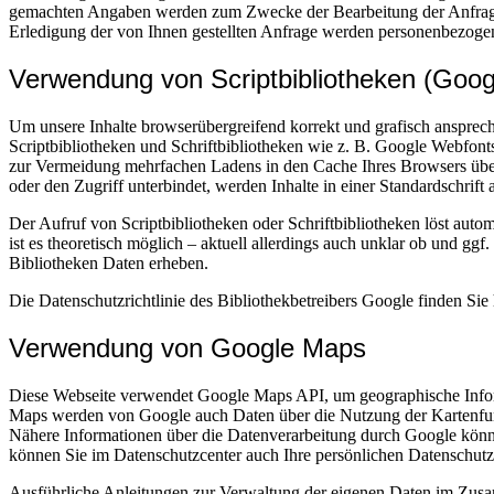
gemachten Angaben werden zum Zwecke der Bearbeitung der Anfrage
Erledigung der von Ihnen gestellten Anfrage werden personenbezogen
Verwendung von Scriptbibliotheken (Goo
Um unsere Inhalte browserübergreifend korrekt und grafisch ansprech
Scriptbibliotheken und Schriftbibliotheken wie z. B. Google Webfonts
zur Vermeidung mehrfachen Ladens in den Cache Ihres Browsers übert
oder den Zugriff unterbindet, werden Inhalte in einer Standardschrift 
Der Aufruf von Scriptbibliotheken oder Schriftbibliotheken löst auto
ist es theoretisch möglich – aktuell allerdings auch unklar ob und g
Bibliotheken Daten erheben.
Die Datenschutzrichtlinie des Bibliothekbetreibers Google finden Sie 
Verwendung von Google Maps
Diese Webseite verwendet Google Maps API, um geographische Inform
Maps werden von Google auch Daten über die Nutzung der Kartenfunk
Nähere Informationen über die Datenverarbeitung durch Google kön
können Sie im Datenschutzcenter auch Ihre persönlichen Datenschutz
Ausführliche Anleitungen zur Verwaltung der eigenen Daten im Zu