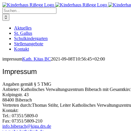
Zum
Inhalt
Suche
springen
nach:
Aktuelles
St. Gallus
Schulkindergarten
Stellenangebote
Kontakt
impressum
Kath. Kitas BC
2021-09-08T10:56:45+02:00
Impressum
Angaben gemäß § 5 TMG
Anbieter: Katholisches Verwaltungszentrum Biberach mit Gesamtkir
Kolpingstr. 43
88400 Biberach
Vertreten durch:Thomas Stöhr, Leiter Katholisches Verwaltungszent
Kontakt:
Tel.: 07351/5809-0
Fax: 07351/5809-210
info.biberach@kiga.drs.de