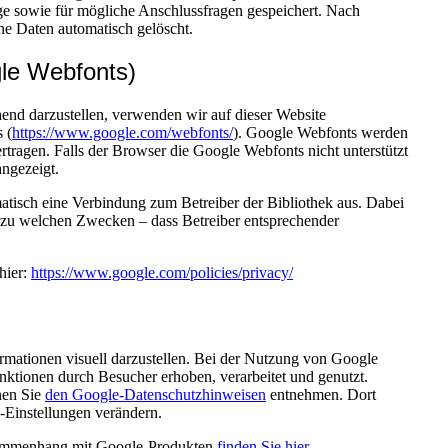
 sowie für mögliche Anschlussfragen gespeichert. Nach
e Daten automatisch gelöscht.
gle Webfonts)
end darzustellen, verwenden wir auf dieser Website
 (
https://www.google.com/webfonts/
). Google Webfonts werden
ragen. Falls der Browser die Google Webfonts nicht unterstützt
angezeigt.
matisch eine Verbindung zum Betreiber der Bibliothek aus. Dabei
gf. zu welchen Zwecken – dass Betreiber entsprechender
hier:
https://www.google.com/policies/privacy/
ationen visuell darzustellen. Bei der Nutzung von Google
tionen durch Besucher erhoben, verarbeitet und genutzt.
nen Sie
den Google-Datenschutzhinweisen
entnehmen. Dort
-Einstellungen verändern.
sammenhang mit Google-Produkten
finden Sie hier
.